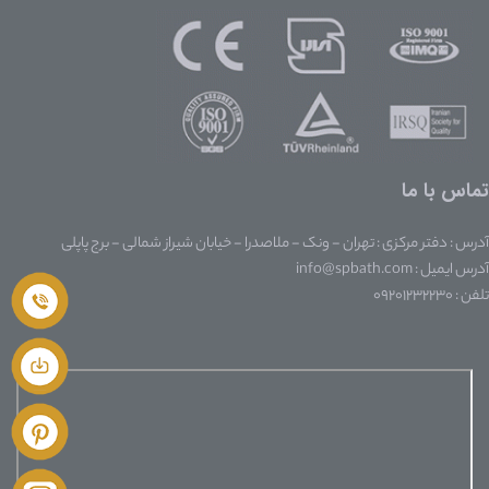
تماس با ما
آدرس : دفتر مرکزی : تهران - ونک - ملاصدرا - خیابان شیراز شمالی - برج پاپلی
آدرس ایمیل : info@spbath.com
تلفن : ۰۹۲۰۱۲۳۲۲۳۰