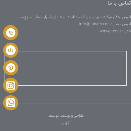
تماس با ما
آدرس : دفتر مرکزی : تهران - ونک - ملاصدرا - خیابان شیراز شمالی - برج پاپلی
آدرس ایمیل : info@spbath.com
تلفن : ۰۹۲۰۱۲۳۲۲۳۰
طراحی و توسعه توسط :
آیهان