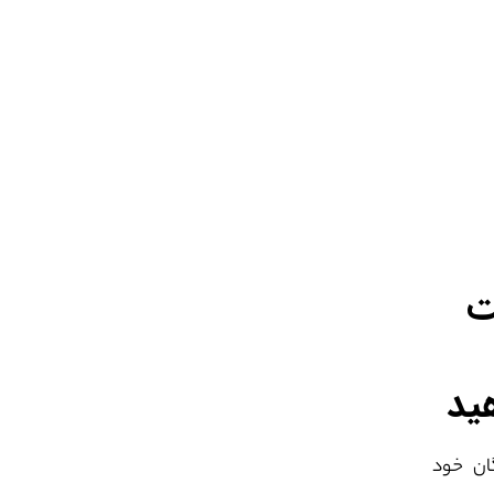
ت
ید
گان خود