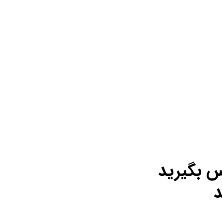
س بگیرید
د