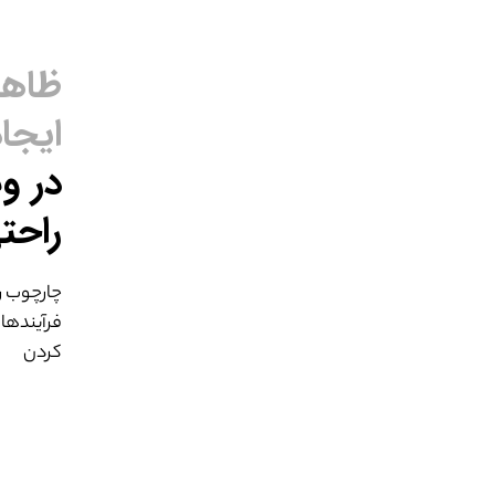
ظاهر
ایجاد
در و
راحت
چارچوب ر
فرآیندها
کردن