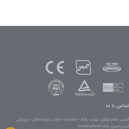
تماس با ما
آدرس : دفتر مرکزی : تهران - ونک - ملاصدرا - خیابان شیراز شمالی - برج پاپلی
آدرس ایمیل : info@spbath.com