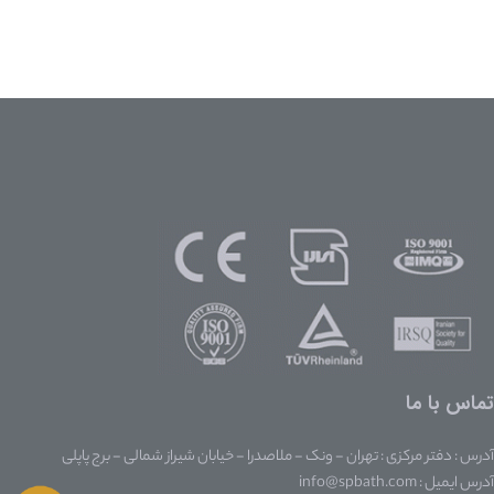
تماس با ما
آدرس : دفتر مرکزی : تهران - ونک - ملاصدرا - خیابان شیراز شمالی - برج پاپلی
آدرس ایمیل : info@spbath.com