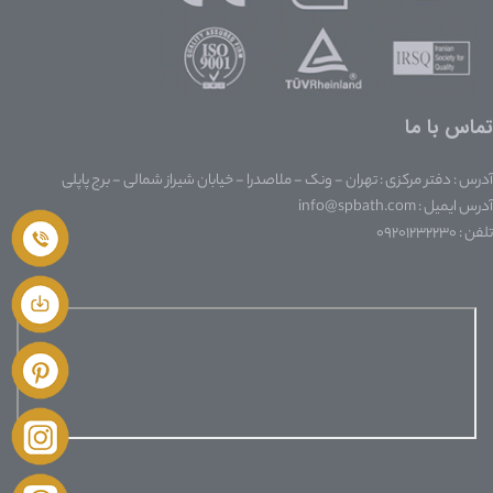
تماس با ما
آدرس : دفتر مرکزی : تهران - ونک - ملاصدرا - خیابان شیراز شمالی - برج پاپلی
آدرس ایمیل : info@spbath.com
تلفن : ۰۹۲۰۱۲۳۲۲۳۰